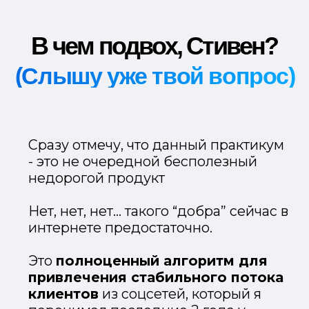
Вот такие баннеры и обложки
ты сможешь делать буквально
за 10 минут, пройдя данный
мастер-класс. Даже если ты
вообще не разбираешься в
дизайне. Круто, правда?
БОНУС 2
ТОП Лайфхаков
для продвижения
Instagram
Я собрал лучшие фишки