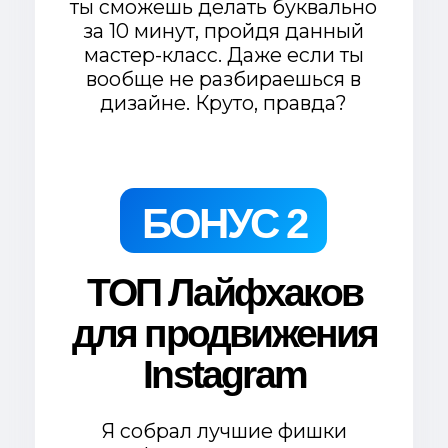
Я считаю, от такого предложения
нельзя отказаться!
Но если у тебя еще остались хоть
малейшие сомнения, то этот блок
специально для тебя:
Гарантия возврата 14
дней.
Да, я гарантирую, что в течение 14
дней, если ты останешься
недовольным продуктом, то
верну тебе полную стоимость.
Достаточно будет написать в
телеграм моей поддержки.