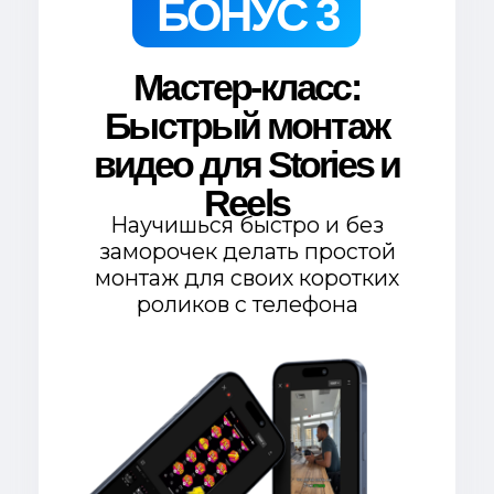
контент за 10 минут
ТОП Лайфхаков
для
$30
продвижения
Instagram
Мастер-класс:
$50
Быстрый монтаж
видео для Stories и
Reels
ТОП-85
цепляющих
идей для Reels
$30
Доступ
в закрытый
нетворкинг-чат
$30
$1290
Общая ценность
Хочу это безумное