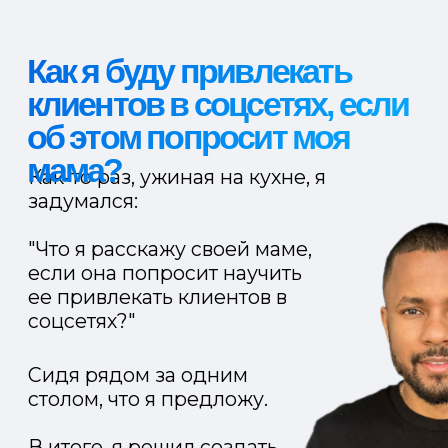
Как я буду привлекать
клиентов в соцсетях, если
об этом попросит моя
мама?
Как-то раз, ужиная на кухне, я
задумался:
"Что я расскажу своей маме,
если она попросит научить
ее привлекать клиентов в
соцсетях?"
Сидя рядом за одним
столом, что я предложу.
В итоге, я решил создать
продукт, где
детально
описал систему
привлечения,
которую
используют лучшие
эксперты в США.
И которую сможет