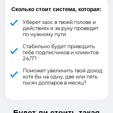
В чем подвох, Стивен?
(Слышу уже твой вопрос)
Сразу отмечу, что данный практикум
- это не очередной бесполезный
недорогой продукт
Нет, нет, нет… такого “добра” сейчас в
интернете предостаточно.
Это
полноценный алгоритм для
привлечения стабильного потока
клиентов
из соцсетей, который я
перенимал последние 2 года у
топовых маркетологов США.
И я разжевал этот алгоритм так,
чтобы он был понятен даже новичку.
Единственная причина, почему я
предлагаю настолько доступную