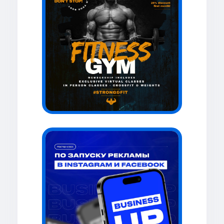
нетворкинг-чат
В нашем чате уже больше
2000
экспертов
и предпринимателей
из более
40 стран мира
. Там ты
сможешь найти клиентов,
партнеров и исполнителей.
Видеоотзывы