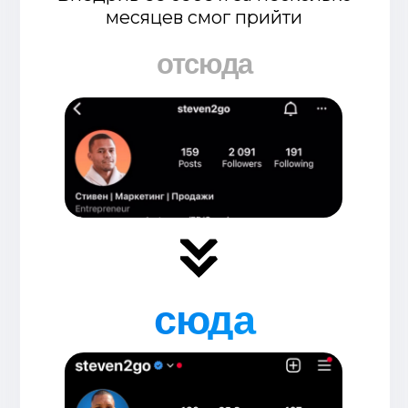
Неважно, хочешь ты начать получать
из соцсетей первые тысячи долларов
или следующий миллион.
Эта
модель - фундамент
, как нужно
взаимодействовать с аудиторией,
чтобы она хотела покупать наши
продукты.
Без агрессивных продаж и
впаривания.
Без зависания в Stories 24/7
Независимо от охватов и