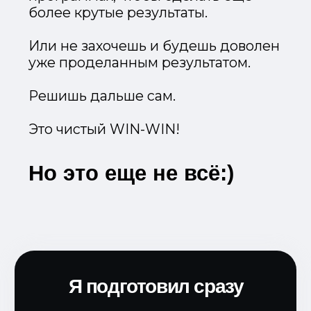
Reels
Научишься быстро и без
заморочек делать простой
монтаж для своих коротких
роликов с телефона
БОНУС 4
ТОП-85 цепляющих
идей для Reels
Список горячих идей для