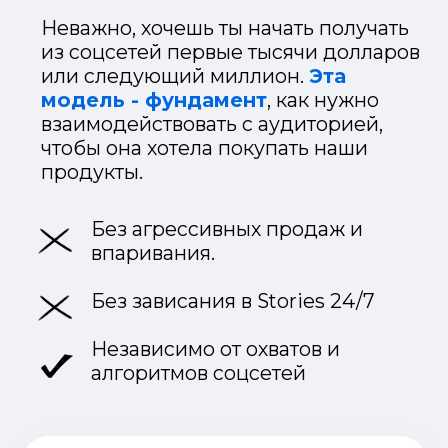
Но я не собираюсь предлагать
тебе ее за
$1000…
...
и даже не возьму
$500…
Сейчас я готов
сделать безумное
предложение за …
$ 77