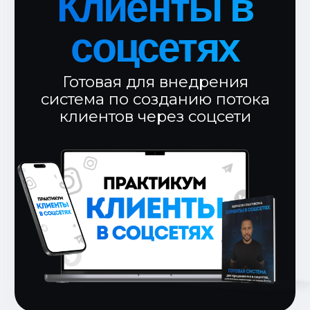
Состоит из 11
мощных уроков, на
которых мы
разберем:
Как определить своих
идеальных
клиентов,
кто уже готов платить?
Главная ошибка,
из-за которой
люди не получают клиентов в
соцсетях
Как сделать продукт, который
точно
попадет в запросы
клиентов?
Вечные формулы
зацепов,
которые нельзя пролистнуть
(схема, по которой я стал получать