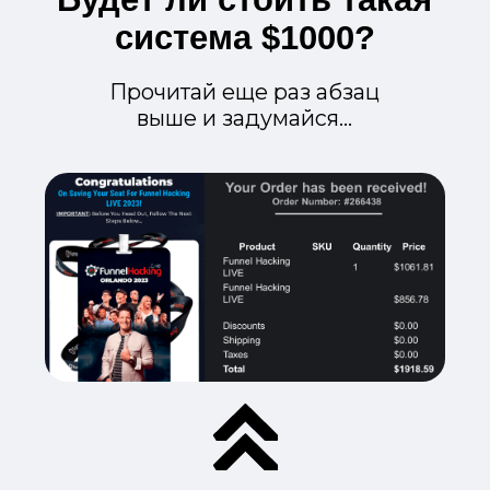
стоимость - хочу, чтобы ты лично
убедился, что
это РЕАЛЬНО
работает
.
Когда ты проверишь это на себе,
вероятно будешь сильно удивлен:)
И тогда ты захочешь поработать со
мной на более дорогостоящих
программах, чтобы сделать еще
более крутые результаты.
Или не захочешь и будешь доволен
уже проделанным результатом.
Решишь дальше сам.
Это чистый WIN-WIN!
Но это еще не всё:)