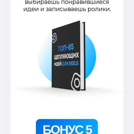
Если твои продукты изначально
построены на обмане и введение
в заблуждение людей, то я тебе
ничего не продам. Можешь
закрывать сайт.
Предложение
ограничено!
Оставляю за собой право в
любой момент поднять
стоимость или убрать продукт
из продажи. Если кнопка ниже
работает, значит сейчас
предложение актуально.