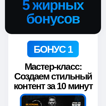
Reels. Перестанешь ломать
голову о чем снимать Reels.
Открываешь документ,
выбираешь понравившиеся
идеи и записываешь ролики.
БОНУС 5
Доступ в закрытый