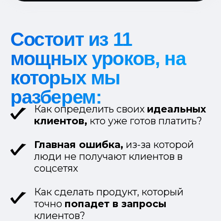
заявки в
3-5 раз дешевле
)
Как создать презентацию по
готовой структуре
, после
которой люди будут покупать без
вопросов
5-шаговая формула
для создания
убойного оффера в любой нише
Как превращать “холодных”
пользователей в
лояльных
фанатов
Как создавать короткие видео,
которые
генерируют клиентов
,
даже при малых просмотрах
Эта модель работает
и проверена на тысячах