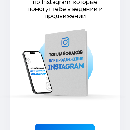
Я на 100% уверен в качестве
данной программы,
проверил
ее на себе и на своих клиентах.
Поэтому готов дать тебе такую
гарантию.
Ты просто ничем не рискуешь!
Подведем итог всего,
что ты получаешь
Ценность
Практикум
“Клиенты в
$1000
соцсетях”
Воркбук
Практикума
$100
Мастер-класс:
$50
Создаем стильный