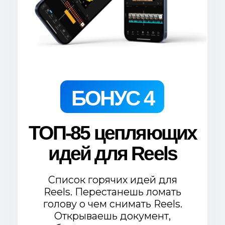
предложение за $77
(Доступ сразу после оплаты)
Кому не подойдет
данная программа?
У кого нет никакого продута
(товара, услуги, онлайн продукта).
Если ты постишь ТОЛЬКО смешные
видосики или ТОЛЬКО фотки с
друзьями и у тебя нет никаких
платных продуктов, мой Практикум
не для тебя.
Тем, кто хочет продвигать
мошеннические проекты